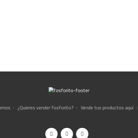
somos
·
¿Quieres vender fosforito?
·
Vende tus productos aquí