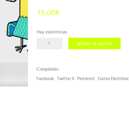
15,00
€
Hay existencias
Lámina
Añadir al carrito
Pájaro
Indio
cantidad
Compártelo:
Facebook
Twitter X
Pinterest
Correo Electróni