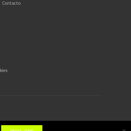
·
Contacto
kies
Venga, ¡dale!