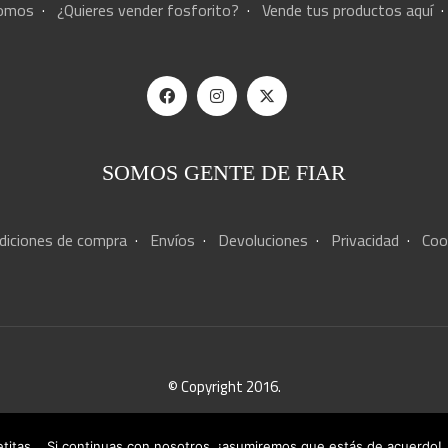
somos
·
¿Quieres vender fosforito?
·
Vende tus productos aquí
SOMOS GENTE DE FIAR
diciones de compra
·
Envíos
·
Devoluciones
·
Privacidad
·
Coo
© Copyright 2016.
Hecho con
♥
por
LEITMOTIV MEDIA
letitas... Si continuas con nosotros, ¡asumiremos que estás de acuerdo!