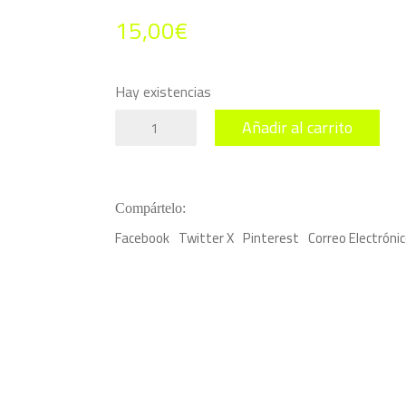
15,00
€
Hay existencias
Lámina
Añadir al carrito
Piscis.
Signos
del
zodiaco
cantidad
Compártelo:
Facebook
Twitter X
Pinterest
Correo Electróni