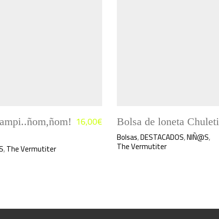
16,00
€
ampi..ñom,ñom!
Bolsa de loneta Chuleti
Bolsas
,
DESTACADOS
,
NIÑ@S
,
The Vermutiter
S
,
The Vermutiter