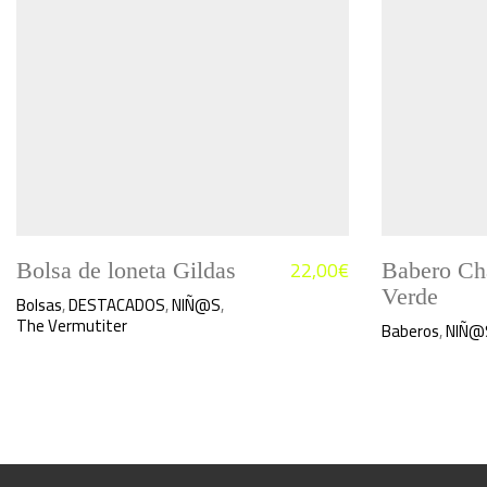
22,00
€
Bolsa de loneta Gildas
Babero Ch
Verde
Bolsas
,
DESTACADOS
,
NIÑ@S
,
The Vermutiter
Baberos
,
NIÑ@
Este
producto
tiene
múltiples
variantes.
Las
opciones