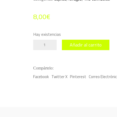
8,00
€
Hay existencias
Cojín
Añadir al carrito
Chiqui
Porronsito
cantidad
Compártelo:
Facebook
Twitter X
Pinterest
Correo Electróni