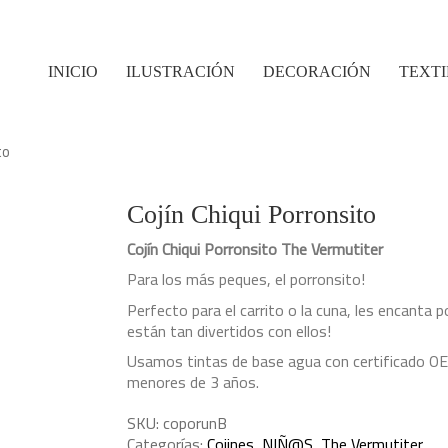
INICIO
ILUSTRACIÓN
DECORACIÓN
TEXTI
to
Cojín Chiqui Porronsito
Cojín Chiqui Porronsito The Vermutiter
Para los más peques, el porronsito!
Perfecto para el carrito o la cuna, les encanta p
están tan divertidos con ellos!
Usamos tintas de base agua con certificado O
menores de 3 años.
SKU:
coporunB
Categorías:
Cojines
,
NIÑ@S
,
The Vermutiter