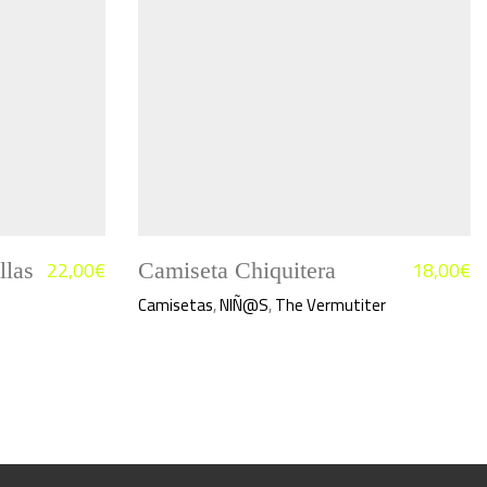
22,00
€
18,00
€
llas
Camiseta Chiquitera
Camisetas
,
NIÑ@S
,
The Vermutiter
Este
producto
tiene
múltiples
variantes.
Las
opciones
se