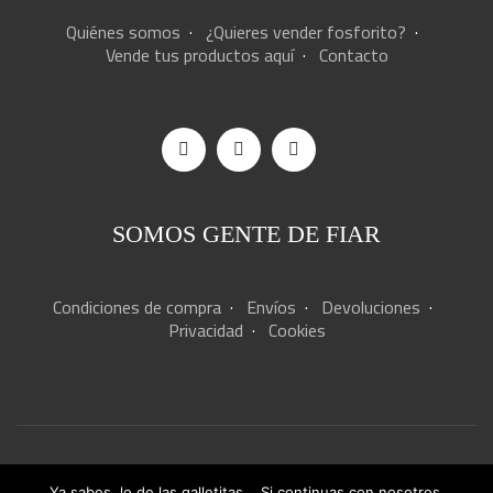
Quiénes somos
·
¿Quieres vender fosforito?
·
Vende tus productos aquí
·
Contacto
SOMOS GENTE DE FIAR
Condiciones de compra
·
Envíos
·
Devoluciones
·
Privacidad
·
Cookies
© Copyright 2016.
Ya sabes, lo de las galletitas... Si continuas con nosotros,